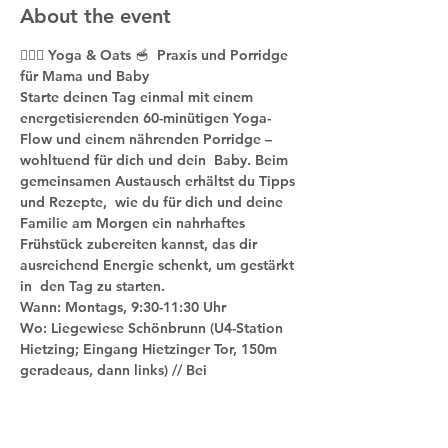
About the event
🧘🏼‍♀️ Yoga & Oats 🥣  Praxis und Porridge 
für Mama und Baby
Starte deinen Tag einmal mit einem 
energetisierenden 60-minütigen Yoga-
Flow und einem nährenden Porridge – 
wohltuend für dich und dein  Baby. Beim 
gemeinsamen Austausch erhältst du Tipps 
und Rezepte,  wie du für dich und deine 
Familie am Morgen ein nahrhaftes 
Frühstück zubereiten kannst, das dir 
ausreichend Energie schenkt, um gestärkt 
in  den Tag zu starten.
Wann: Montags, 9:30-11:30 Uhr
Wo: Liegewiese Schönbrunn (U4-Station 
Hietzing; Eingang Hietzinger Tor, 150m 
geradeaus, dann links) // Bei 
Schlechtwetter indoor in meiner Praxis 
(Benedikt-Schellinger-Gasse 7/3, 1150 
Wien)