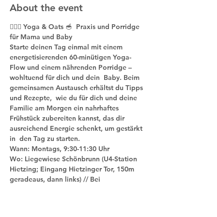
About the event
🧘🏼‍♀️ Yoga & Oats 🥣  Praxis und Porridge 
für Mama und Baby
Starte deinen Tag einmal mit einem 
energetisierenden 60-minütigen Yoga-
Flow und einem nährenden Porridge – 
wohltuend für dich und dein  Baby. Beim 
gemeinsamen Austausch erhältst du Tipps 
und Rezepte,  wie du für dich und deine 
Familie am Morgen ein nahrhaftes 
Frühstück zubereiten kannst, das dir 
ausreichend Energie schenkt, um gestärkt 
in  den Tag zu starten.
Wann: Montags, 9:30-11:30 Uhr
Wo: Liegewiese Schönbrunn (U4-Station 
Hietzing; Eingang Hietzinger Tor, 150m 
geradeaus, dann links) // Bei 
Schlechtwetter indoor in meiner Praxis 
(Benedikt-Schellinger-Gasse 7/3, 1150 
Wien)